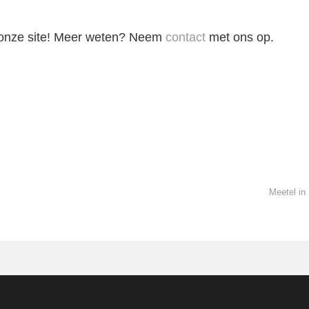
 onze site! Meer weten? Neem
contact
met ons op.
Meetel in